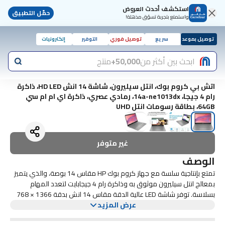
استكشف أحدث العروض
حمّل التطبيق
واستمتع بتجربة تسوّق مذهلة!
توصيل بموعد
سريع
توصيل فوري
التوفير
إلكترونيات
ابحث بين أكثر من
50,000+
منتج
اتش بي كروم بوك، انتل سيليرون، شاشة 14 انش HD LED، ذاكرة
رام 4 جيجا، 14a-ne1013dx، رمادي عصري، ذاكرة اي ام ام سي
64GB، بطاقة رسومات انتل UHD
غير متوفر
الوصف
تمتع بإنتاجية سلسة مع جهاز كروم بوك HP مقاس 14 بوصة، والذي يتميز
بمعالج انتل سيليرون موثوق به وذاكرة رام 4 جيجابايت لتعدد المهام
بسلاسة. توفر شاشة LED عالية الدقة مقاس 14 انش بدقة 1366 × 768
عرض المزيد
مرئيات واضحة لاحتياجات الحوسبة اليومية. مع مساحة تخزين اي ام ام سي
64 جيجابايت وبطاقة رسومات انتل UHD، يتعامل كروم بوك الرمادي