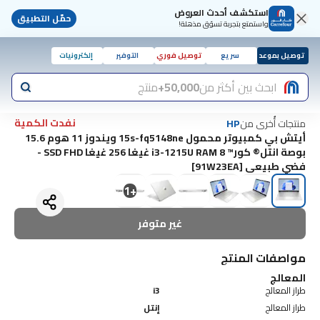
استكشف أحدث العروض
حمّل التطبيق
واستمتع بتجربة تسوّق مذهلة!
توصيل بموعد
سريع
توصيل فوري
التوفير
إلكترونيات
ابحث بين أكثر من
50,000+
منتج
نفدت الكمية
منتجات أُخرى من
HP
أيتش بي كمبيوتر محمول 15s-fq5148ne ويندوز 11 هوم 15.6
بوصة انتل® كور™ i3-1215U RAM 8 غيغا 256 غيغا SSD FHD -
فضي طبيعي [91W23EA]
1
+
غير متوفر
مواصفات المنتج
المعالج
طراز المعالج
i3
طراز المعالج
إنتل