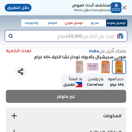
استكشف أحدث العروض
حمّل التطبيق
واستمتع بتجربة تسوّق مذهلة!
توصيل بموعد
سريع
توصيل فوري
التوفير
إلكترونيات
ابحث بين أكثر من
50,000+
منتج
نفدت الكمية
منتجات أُخرى من
Hobe
هوبي سبيشيال بالابوك نودلز نشا الذرة، 454 غرام
حجم العبوة
يباع ويُشحن
بلد المنشأ
454 غرام
Carrefour
الفلبين
غير متوفر
المكونات