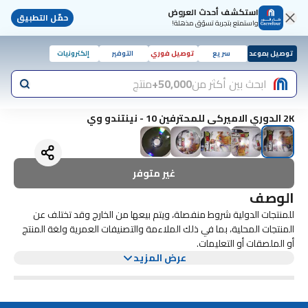
استكشف أحدث العروض
حمّل التطبيق
واستمتع بتجربة تسوّق مذهلة!
توصيل بموعد
سريع
توصيل فوري
التوفير
إلكترونيات
ابحث بين أكثر من
50,000+
منتج
2K الدوري الاميركي للمحترفين 10 - نينتندو وي
غير متوفر
الوصف
للمنتجات الدولية شروط منفصلة، ​​ويتم بيعها من الخارج وقد تختلف عن
المنتجات المحلية، بما في ذلك الملاءمة والتصنيفات العمرية ولغة المنتج
أو الملصقات أو التعليمات.
عرض المزيد