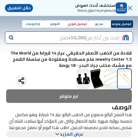
استكشف أحدث العروض
حمّل التطبيق
واستمتع بتجربة تسوّق مذهلة!
توصيل بموعد
سريع
توصيل فوري
التوفير
إلكترونيات
ابحث بين أكثر من
50,000+
منتج
قلادة من الذهب الأصفر الحقيقي عيار 14 قيراط من The World
Jewelry Center 1.5 ملم مسطحة ومفتوحة من سلسلة القمح
مع مشبك مخلب جراد البحر - 18 بوصة
غير متوفر
الوصف
هذا المنتج الرائع مصنوع من الذهب الرائع عيار 14 قيراط، وهو مكتمل
بلمسة نهائية مبهرة عالية اللمعان والتي من المؤكد أنها ستلفت انتباه أي
شخص يمكنه تقدير تصميمه الجميل. اطلب هذا اليوم أو تصفح مجموعتنا
المذهلة من المجوهرات الذهبية الفاخرة.
عرض المزيد