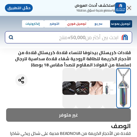
استكشف أحدث العروض
حمّل التطبيق
واستمتع بتجربة تسوّق مذهلة!
توصيل بموعد
سريع
توصيل فوري
التوفير
إلكترونيات
ابحث بين أكثر من
50,000+
منتج
قلادات كريستال بيدنوفا للنساء قلادة كريستال قلادة من
الأحجار الكريمة للطاقة الروحية شفاء قلادة سداسية للرجال
(سلسلة من الفولاذ المقاوم للصدأ مقاس 18 بوصة)
غير متوفر
الوصف
قلادة من الأحجار الكريمة من BEADNOVA مدببة على شكل ريكي شاكرا