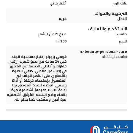
عائلة اللون
أشقر فاتح
التركيبة والفوائد
الشكل
كريم
الاستخدام والتغليف
مناسب لـ
صبغ كامل للشعر
الحجم
100 ml
nc-beauty-personal-care
تعليمات الإستخدام
قومي بإجراءِ إختبار حساسية الجلد
قبل 24 ساعة من صبغ شعرك. إرتدِي
قفازات وأخلطي الصبغة مع المُظهِر
في وعاء غير معدني. ضعي الخليط
بالتساوي على الشعر الجاف غير
المغسول بإستخدام فرشاة أو أداة
وضعي. اتركيه للمدة الموصى بها
(عادةً 30-35 دقيقة). أشطفيه جيدًا
بالماء وضع البلسم المُرفق. أشطفيه
مرة أخرى وصفّفيه كما يحلو لك.