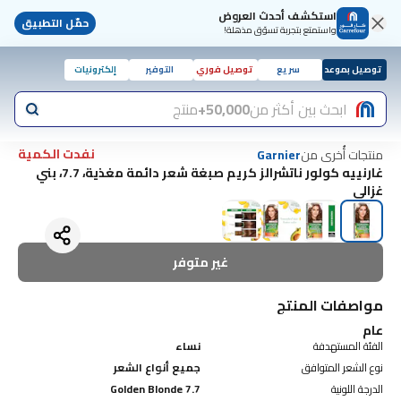
استكشف أحدث العروض
حمّل التطبيق
واستمتع بتجربة تسوّق مذهلة!
توصيل بموعد
سريع
توصيل فوري
التوفير
إلكترونيات
ابحث بين أكثر من
50,000+
منتج
نفدت الكمية
منتجات أُخرى من
Garnier
غارنييه كولور ناتشرالز كريم صبغة شعر دائمة مغذية، 7.7، بني
غزالي
غير متوفر
مواصفات المنتج
عام
الفئة المستهدفة
نساء
نوع الشعر المتوافق
جميع أنواع الشعر
الدرجة اللونية
Golden Blonde 7.7