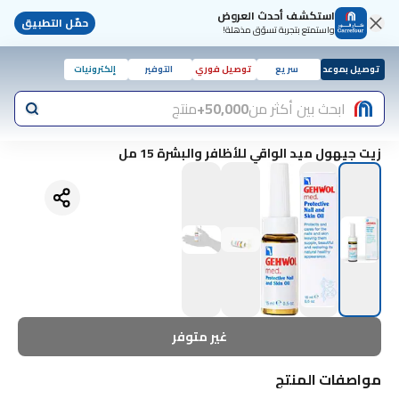
استكشف أحدث العروض
حمّل التطبيق
واستمتع بتجربة تسوّق مذهلة!
توصيل بموعد
سريع
توصيل فوري
التوفير
إلكترونيات
ابحث بين أكثر من
50,000+
منتج
زيت جيهول ميد الواقي للأظافر والبشرة 15 مل
غير متوفر
مواصفات المنتج