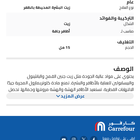
عام
نوع العلاج
زيت البشرة المحيطة بالظفر
التركيبة والفوائد
الشكل
زيت
مناسب لـ
أظافر جافة
التغليف
الحجم
15 مل
الوصف
يحتوي على مواد عالية الجودة مثل زيت جنين القمح والبانثينول
والبيسابولين للعناية بالأظافر والبشرة. تمنع مادة كلوتريمازول المجربة جيدًا
الالتهابات الفطرية. تستعيد الأظافر الهشة والهشة مرونتها وجمالها. تحصل
الأظافر على لمعان حريري طبيعي.
عرض المزيد
ابقى على تواصل معنا