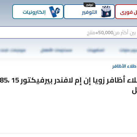
توفير
 فوري
التوفير
إلكترونيات
بين أكثر من
50,000+
منتج
وبر ماركت
المشروبات
مستلزمات الأطفال
موبايلات، تابلت
طلاء الأظافر
طلاء أظافر زويا إن إم لافندر ب