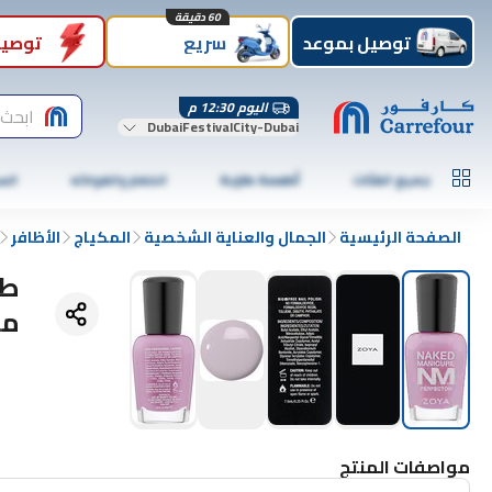
60 دقيقة
توصيل بموعد
سريع
توصيل
اليوم 12:30 م
ابحث 
DubaiFestivalCity-Dubai
جميع الفئات
أطعمة طازجة
الخضار والفواكه
الس
الصفحة الرئيسية
الجمال والعناية الشخصية
المكياج
الأظافر
مل
مواصفات المنتج