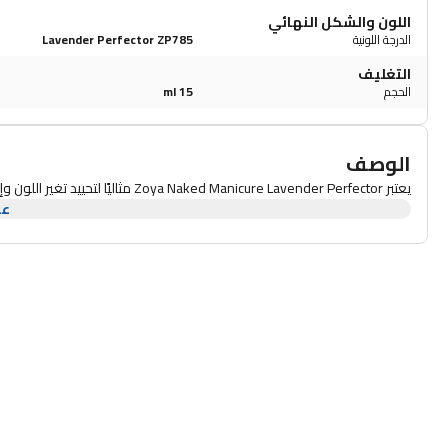
اللون والشكل النهائي
الدرجة اللونية
Lavender Perfector ZP785
التغليف
الحجم
15 ml
الوصف
يعتبر Zoya Naked Manicure Lavender Perfector مثاليًا لتحييد تغير اللون وإضافة قاعدة أكثر برودة.
عر