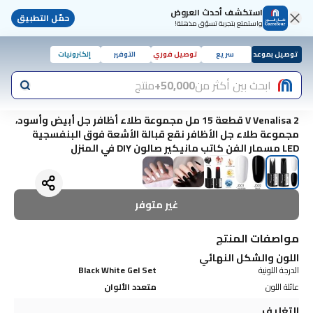
استكشف أحدث العروض
حمّل التطبيق
واستمتع بتجربة تسوّق مذهلة!
توصيل بموعد
سريع
توصيل فوري
التوفير
إلكترونيات
ابحث بين أكثر من
50,000+
منتج
V Venalisa 2 قطعة 15 مل مجموعة طلاء أظافر جل أبيض وأسود،
مجموعة طلاء جل الأظافر نقع قبالة الأشعة فوق البنفسجية
LED مسمار الفن كاتب مانيكير صالون DIY في المنزل
غير متوفر
مواصفات المنتج
اللون والشكل النهائي
الدرجة اللونية
Black White Gel Set
عائلة اللون
متعدد الألوان
التغليف