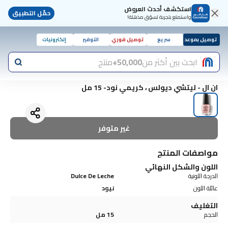
استكشف أحدث العروض
حمّل التطبيق
واستمتع بتجربة تسوّق مذهلة!
توصيل بموعد
سريع
توصيل فوري
التوفير
إلكترونيات
ابحث بين أكثر من
50,000+
منتج
ان ال - ليتشي ديولس ، كريمي نود- 15 مل
غير متوفر
مواصفات المنتج
اللون والشكل النهائي
الدرجة اللونية
Dulce De Leche
عائلة اللون
نيود
التغليف
الحجم
15 مل