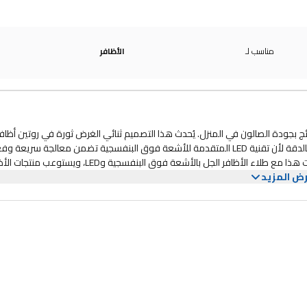
مناسب لـ
الأظافر
أظافر للحصول على نتائج بجودة الصالون في المنزل. يُحدث هذا التصميم ثنائي الغرض ثورة في روتين أظا
من أجل العناية بالأقدام بسهولة وسهولة التنظيف. قل وداعًا للتلطخ وأهلاً بالدقة لأن تقنية LED المتقدمة للأشعة فوق البنفسجية تضمن معالجة سري
مما يترك طلاء الجل جافًا بلا عيوب. يعمل مجفف الأظافر متعدد الاستخدامات هذا مع طلاء الأظافر الجل بالأشعة فوق البنفسجية وLED، و
ض المزيد
دوات التحكم سهلة الاستخدام والمؤقت، أصبح الحصول على أظافر جل مذهلة أسهل م
وقت مضى. سواء كنت محترفة أو من محبي الأعمال اليدوية، ارفعي مستوى لعب أظافرك باستخدام مصباح الأظافر الجل SUN4S واستمتعي بتجربة