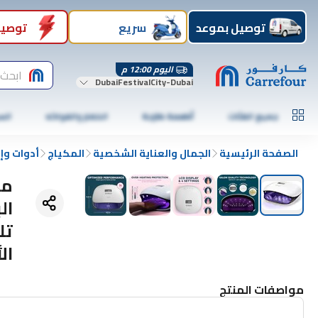
توصيل بموعد
سريع
توصيل
اليوم 12:00 م
ابحث 
DubaiFestivalCity-Dubai
جميع الفئات
أطعمة طازجة
الخضار والفواكه
الس
الصفحة الرئيسية
الجمال والعناية الشخصية
المكياج
أدوات وإ
ال
مواصفات المنتج