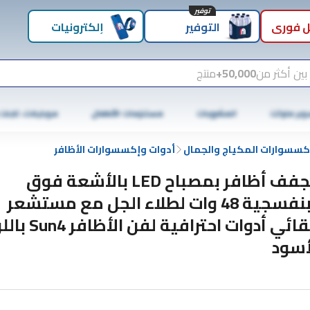
توفير
 فوري
التوفير
إلكترونيات
بين أكثر من
50,000+
منتج
وبر ماركت
المشروبات
مستلزمات الأطفال
موبايلات، تابلت
كسسوارات المكياج والجمال
أدوات وإكسسوارات الأظافر
مجفف أظافر بمصباح LED بالأشعة فوق
البنفسجية 48 وات لطلاء الجل مع مستشعر
تلقائي أدوات احترافية لفن ا
أسود