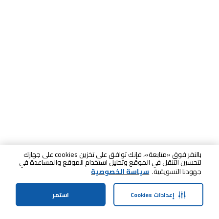
بالنقر فوق «متابعة»، فإنك توافق على تخزين cookies على جهازك
لتحسين التنقل في الموقع وتحليل استخدام الموقع والمساعدة في
جهودنا التسويقية.
سياسة الخصوصية
إعدادات Cookies
استمر
الرئيسية
الفئات
الملف الشخصي
سلة التسوق