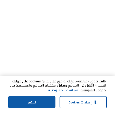
بالنقر فوق «متابعة»، فإنك توافق على تخزين cookies على جهازك
لتحسين التنقل في الموقع وتحليل استخدام الموقع والمساعدة في
جهودنا التسويقية.
سياسة الخصوصية
إعدادات Cookies
استمر
الرئيسية
الفئات
الملف الشخصي
سلة التسوق