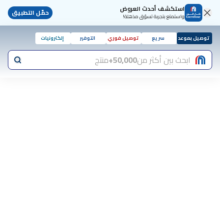
استكشف أحدث العروض
حمّل التطبيق
واستمتع بتجربة تسوّق مذهلة!
توصيل بموعد
سريع
توصيل فوري
التوفير
إلكترونيات
ابحث بين أكثر من
50,000+
منتج