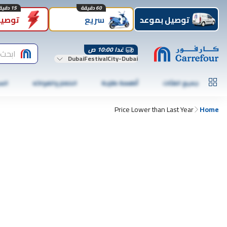
60 دقيقة
15 دقيقة
توصيل بموعد
سريع
توصيل
غدا 10:00 ص
ابحث 
DubaiFestivalCity-Dubai
جميع الفئات
أطعمة طازجة
الخضار والفواكه
الس
Price Lower than Last Year
Home