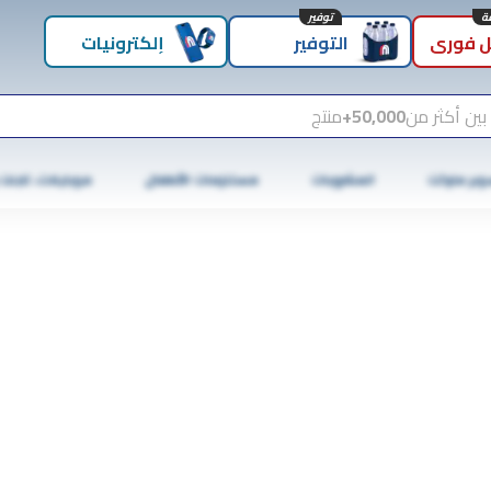
توفير
 فوري
التوفير
إلكترونيات
بين أكثر من
50,000+
منتج
وبر ماركت
المشروبات
مستلزمات الأطفال
موبايلات، تابلت