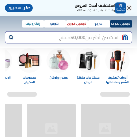
استكشف أحدث العروض
حمّل التطبيق
واستمتع بتجربة تسوّق مذهلة!
توصيل بموعد
سريع
توصيل فوري
التوفير
إلكترونيات
ابحث بين أكثر من
50,000+
منتج
أدوات تصفيف
مستلزمات حلاقة
عطور وبارفان
مجموعات
آلات إزا
الشعر وملحقاتها
الرجال
المكياج