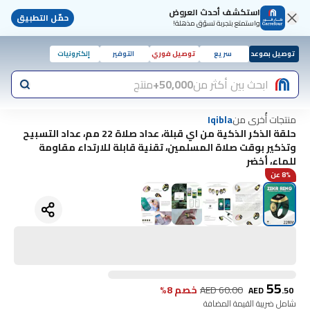
استكشف أحدث العروض
حمّل التطبيق
واستمتع بتجربة تسوّق مذهلة!
توصيل بموعد
سريع
توصيل فوري
التوفير
إلكترونيات
ابحث بين أكثر من
50,000+
منتج
منتجات أُخرى من
Iqibla
حلقة الذكر الذكية من اي قبلة، عداد صلاة 22 مم، عداد التسبيح
وتذكير بوقت صلاة المسلمين، تقنية قابلة للارتداء مقاومة
للماء، أخضر
8% عن
55
60.00
AED
خصم 8%
AED
.
50
شامل ضريبة القيمة المضافة