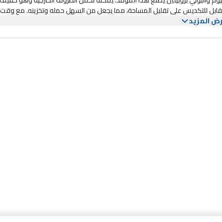
يوم والبولي بروبيلين يصنع هذا الموقد. يمكنه تحمل الظروف الخارجية وهو خفيف 
 القابل للتكديس على تقليل المساحة، مما يجعل من السهل حمله وتخزينه. مع وقت
ض المزيد
ل إلى 100 دقيقة ومعدل استهلاك غاز يبلغ 255 جم/ساعة، فإن هذا الموقد فعال وموثوق. تعمل بغاز البوتان، مما يضمن الأداء المتسق
ل تشغيل الموقد. توفر ميزة الإغلاق الآمن راحة البال عند استخدامها. قادر على دع
أحمال تصل إلى 15 كجم، وهو مناسب لمجموعة متنوعة من احتياجات الطبخ، من الوجبات البسيطة إلى الأطباق المتقنة. يعد موقد en Lion