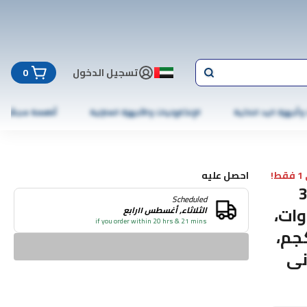
تسجيل الدخول
0
 وأجهزة اليد الذكية
الإلكترونيات والأجهزة المنزلية
أطعمة مجمّدة
!
احصل عليه
 ليون بقدرة 3.5
Scheduled
تسخين 3.5 كيلو وات،
الثلاثاء, أغسطس ١١رابع
if you order within 20 hrs & 21 mins
لمدة 100 دقيقة، وحمولة 15 كجم،
نى