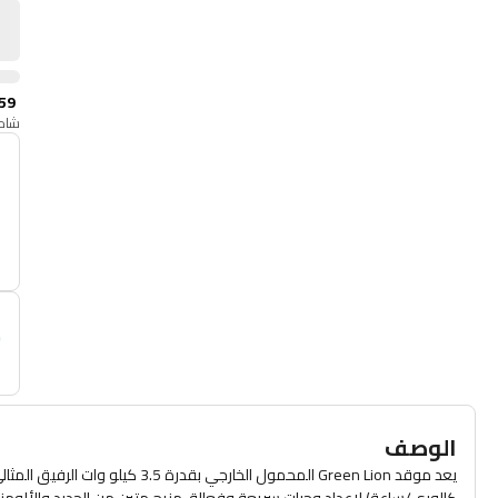
59
شامل
أ
م
الوصف