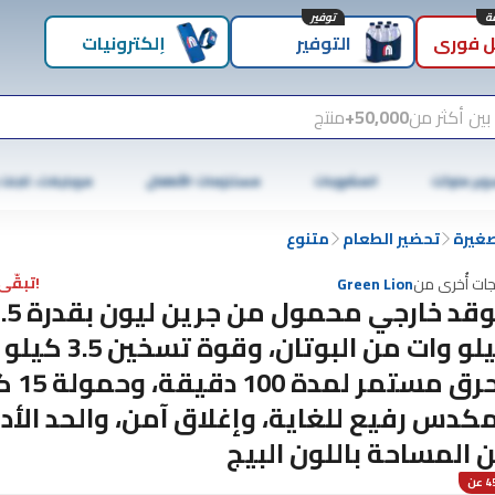
توفير
 فوري
التوفير
إلكترونيات
بين أكثر من
50,000+
منتج
وبر ماركت
المشروبات
مستلزمات الأطفال
موبايلات، تابلت
صغيرة
تحضير الطعام
متنوع
!تبقّى 1 فقط
جات أُخرى من
Green Lion
موقد خارجي محمول من جرين
كيلو وات من البوتان، وقوة 
وحرق مستمر 
كدس رفيع للغاية، وإغلاق آمن، والحد الأد
 المساحة باللون البيج
عن