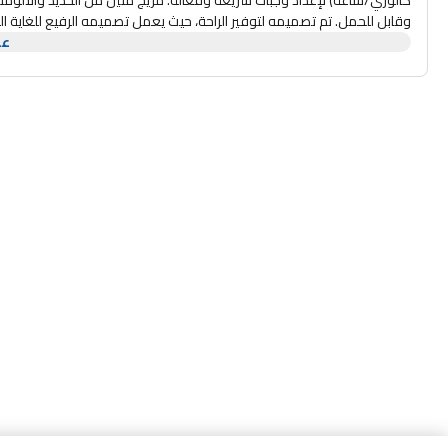
كالوري/ساعة) لإعداد وجبات سريعة وفعالة. مزيج متين من الحديد والألومن
وقابل للحمل. تم تصميمه لتوفير الراحة، حيث يعمل تصميمه الرفيع للغاية
عر
احتراق مستمر يص
والتوافق مع عبوات الغاز القياسية. نظام الإشعال الإلكتروني يجعل من السه
بقدرة 3.5 كيلو وات مثاليًا للمعسكرين والمتنزهين. إنها مدمجة وعالية الأداء وآمنة. إنه يوفر الجودة والراحة للمغامرات الخارجية.