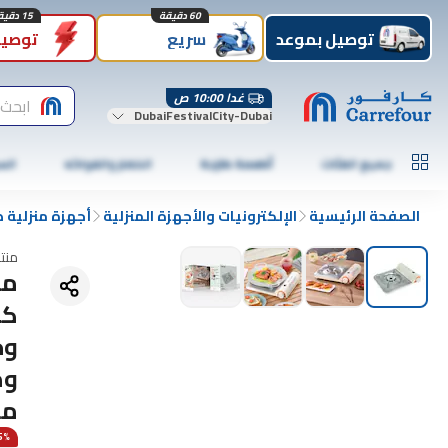
60 دقيقة
15 دقيقة
توصيل بموعد
سريع
توصيل
غدا 10:00 ص
ابحث 
DubaiFestivalCity-Dubai
جميع الفئات
أطعمة طازجة
الخضار والفواكه
الس
الصفحة الرئيسية
الإلكترونيات والأجهزة المنزلية
أجهزة منزلية 
منت
وم
من
45% 