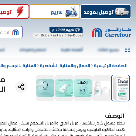
توصيل بموعد
سريع
توصيل
اليوم 12:00 م
ابحث 
DubaiFestivalCity-Dubai
جميع الفئات
أطعمة طازجة
الخضار والفواكه
الس
الصفحة الرئيسية
الجمال والعناية الشخصية
العناية بالجسم وا
مز
الزا
الوصف