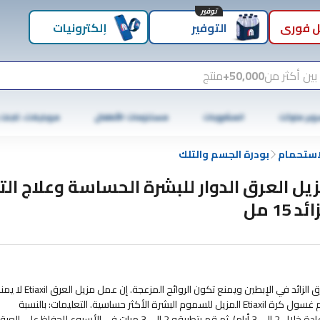
توفير
 فوري
التوفير
إلكترونيات
بين أكثر من
50,000+
منتج
وبر ماركت
المشروبات
مستلزمات الأطفال
موبايلات، تابلت
لاستحمام
بودرة الجسم والتلك
يل العرق الدوار للبشرة الحساسة وعلاج ال
ئد 15 مل
ينظم غسول كرة إيتياكسيل مزيل العرق والمزيل للسموم بشكل فعال التعرق الزائد في الإبطين ويمنع تكون الروائح المزعجة. إن عمل
هذه الظاهرة الطبيعية ويوفر إحساسًا مكثفًا بالانتعاش والراحة المثالية. يحترم غسول كرة Etiaxil المزيل للسموم البشرة الأكثر حساسية. التعليمات: بالنسبة
للمستخدمين لأول مرة، ضعيه كل مساء حتى يتم تحقيق النتيجة المرغوبة (عادة خلال 2 إلى 3 أيام). ثم قم بتطبيقه 2 إلى 3 مرات في الأسبوع 