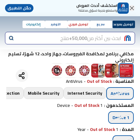
استكشف أحدث العروض
حمّل التطبيق
واستمتع بتجربة تسوّق مذهلة!
توصيل بموعد
سريع
توصيل فوري
التوفير
إلكترونيات
ابحث بين أكثر من
50,000+
منتج
مكافي برنامج لمكافحة الفيروسات، جهاز واحد، 12 شهرًا، تسليم
إلكتروني
1
+
المناسبة
:
Out of Stock
-
AntiVirus
Protection
Mobile Security
Internet Security
AntiVirus
المستخدمون
:
1 Device
Out of Stock
-
1 Device
المدة
:
1 Year
Out of Stock
-