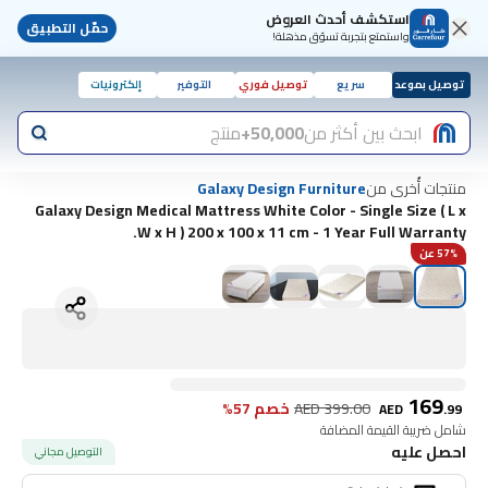
استكشف أحدث العروض
حمّل التطبيق
واستمتع بتجربة تسوّق مذهلة!
توصيل بموعد
سريع
توصيل فوري
التوفير
إلكترونيات
ابحث بين أكثر من
50,000+
منتج
منتجات أُخرى من
Galaxy Design Furniture
Galaxy Design Medical Mattress White Color - Single Size ( L x
W x H ) 200 x 100 x 11 cm - 1 Year Full Warranty.
57% عن
169
399.00
AED
خصم 57%
AED
.
99
شامل ضريبة القيمة المضافة
احصل عليه
التوصيل مجاني