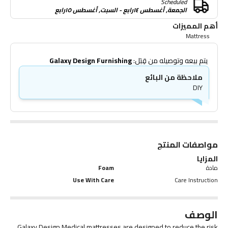
Scheduled
الجمعة, أغسطس ١٤رابع - السبت, أغسطس ١٥رابع
أهم المميزات
Mattress
 يتم بيعه وتوصيله من قِبَل: 
Galaxy Design Furnishing
ملاحظة من البائع
DIY
مواصفات المنتج
المزايا
مادة
Foam
Use With Care
Care Instruction
الوصف
Galaxy Design Medical mattresses are designed to reduce the risk