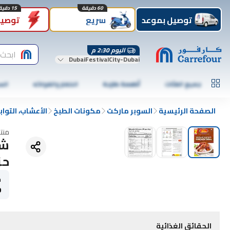
60 دقيقة
15 دقيقة
توصيل بموعد
سريع
توصيل
اليوم 2:30 م
ابحث 
DubaiFestivalCity-Dubai
جميع الفئات
أطعمة طازجة
الخضار والفواكه
الس
الصفحة الرئيسية
السوبر ماركت
مكونات الطبخ
الأعشاب، التوا
منت
حز
ح
50
الحقائق الغذائية