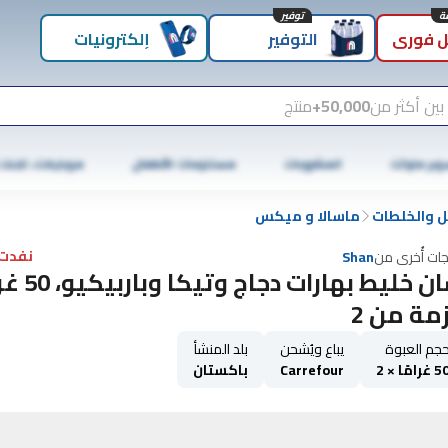
توفير
 فوري
التوفير
إلكترونيات
بين أكثر من
50,000+
منتج
وبر ماركت
المشروبات
مستلزمات الأطفال
موبايلات، تابلت
بل والخلطات
ماسالا و ميكس
نفدت 
جات أُخرى من
Shan
شان خليط بهارات دجاج
مة من 2
جم العبوة
يباع ويُشحن
بلد المنشأ
 غرامًا × 2
Carrefour
باكستان