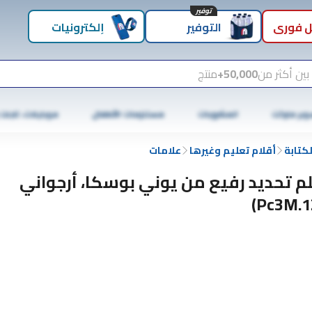
توفير
 فوري
التوفير
إلكترونيات
بين أكثر من
50,000+
منتج
وبر ماركت
المشروبات
مستلزمات الأطفال
موبايلات، تابلت
كتابة
أقلام تعليم وغيرها
علامات
م تحديد رفيع من يوني بوسكا، أرجواني