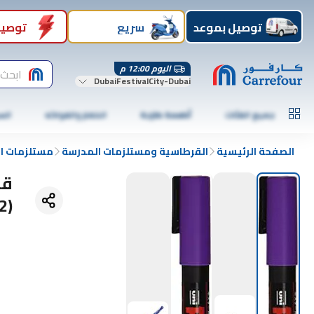
توصيل بموعد
سريع
توصيل
اليوم 12:00 م
ابحث 
DubaiFestivalCity-Dubai
جميع الفئات
أطعمة طازجة
الخضار والفواكه
الس
الصفحة الرئيسية
القرطاسية ومستلزمات المدرسة
مستلزمات ال
قل
(Pc3M.12)