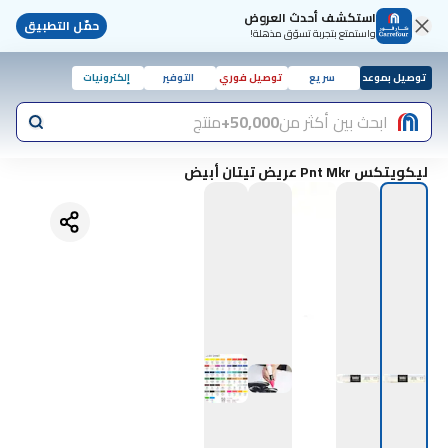
استكشف أحدث العروض
حمّل التطبيق
واستمتع بتجربة تسوّق مذهلة!
توصيل بموعد
سريع
توصيل فوري
التوفير
إلكترونيات
ابحث بين أكثر من
50,000+
منتج
ليكويتكس Pnt Mkr عريض تيتان أبيض