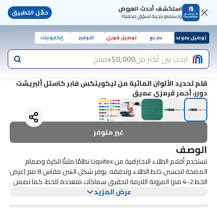
استكشف أحدث العروض
حمّل التطبيق
واستمتع بتجربة تسوّق مذهلة!
توصيل بموعد
سريع
توصيل فوري
التوفير
إلكترونيات
ابحث بين أكثر من
50,000+
منتج
قلم تحديد الألوان المائية من ليكويتكس فابر كاستل ألبريشت
دورر، أحمر قرمزي عميق
غير متوفر
الوصف
تستخدم أقلام الطلاء الاحترافية من Liquitex نظامًا مثبتًا للكرة وصمام
المضخة لتحسين خلط الطلاء وتدفقه. يوفر شكل السن مقاس 8 مم (عرض
الخط 2-4 مم) المرونة اللازمة لتحقيق سماكات متعددة للخط، كما تضمن
عرض المزيد
السنان القابلة للاستبدال عالية الجودة التحكم الدقيق في التطبيق. مع
تركيبة أكريليك مائية، تم تطوير أقلام الطلاء الاحترافية من ليكويتكس
خصيصًا لتحقيق أقصى قدر من التوافق مع منتجات ليكويتكس الأخرى.