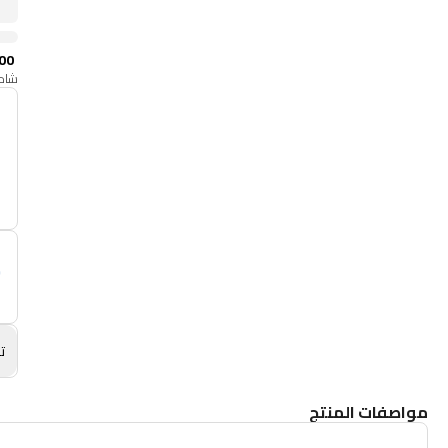
00
شامل
أ
م
تص
مواصفات المنتج