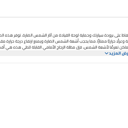
فاظ على برودة سيارتك وحماية لوحة القيادة من آثار الشمس الضارة. توفر هذه ال
عزلًا حراريًا ممتازًا، مما يحجب أشعة الشمس الضارة ويمنع ارتفاع درجة حرارة م
كثر الأماكن تعرضًا لأشعة الشمس، فإن مظلة الزجاج الأمامي القابلة للطي هذه هي أ
ض المزيد
فروشات، وعجلة القيادة من التشقق والبهتان والتشوه الناتج عن التعرض الطويل
ها مناسبة للسيارات والشاحنات وسيارات الدفع الرباعي والشاحنات الصغيرة، حيث تغطي معظم الزجا
يك سوى فردها كمظلة ووضعها على الزجاج الأمامي. عند الانتهاء، يمكن طيها بسه
حجرة القفازات أو صندوق السيارة. صُنعت هذه المظلة الشمسية من مواد فاخرة، وهي متينة وخفيفة الوزن، ومصممة للاستخدا
الأمد. بفضل خصائصها العازلة للحرارة، تحافظ على برودة سيارتك خلال الأيام الحارة، مما يجعلها أكثر راحة عند دخولها. مميزات المنتج حماية فائق
الشمس لحماية الجزء الداخلي من سيارتك من الحرارة وأضرار أشعة الشمس. تساعد على خف
بات مصممة لتناسب معظم السيارات والشاحنات وسيارات الدفع الرباعي والشاحنات الصغيرة. توفر تغطية كاملة للزجاج
 سريع وسهل تركيبها سهل بفضل تصميمها الشبيه بالمظلة - ما عليك سوى فردها ووضعها على الزجاج الأمامي. لا حاجة
م صغير الحجم وقابل للطي قابلة للطي بسهولة لتخزينها بشكل مريح في صندوق القفازات أو صندوق السيارة أو الجيب الجانبي، مم