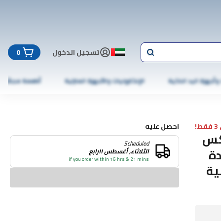
تسجيل الدخول
0
 وأجهزة اليد الذكية
الإلكترونيات والأجهزة المنزلية
أطعمة مجمّدة
!
احصل عليه
عكس
Scheduled
دة
الثلاثاء, أغسطس ١١رابع
if you order within 16 hrs & 21 mins
ية