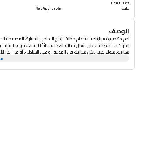
Features
مادة
Not Applicable
الوصف
احمِ مقصورة سيارتك باستخدام مظلة الزجاج الأمامي للسيارة، المصممة للح
المبتكرة، المصممة على شكل مظلة، انعكاسًا فائقًا للأشعة فوق البنفسجية و
سيارتك. سواء كنت تركن سيارتك في المدينة، أو على الشاطئ، أو في أ
عر
حماية لك من أضرار أشعة الشمس. فهي تساعد في حماية لوحة القيادة، والم
للأشعة فوق البنفسجية. تتميز بملاءمتها الشاملة، مما يجعل
الأمامي القياسي. يضمن تصميمها المظلي استخدامًا سريعًا وسهلاً - ما عل
لتخزينها بشكل مدمج في 
البنفسجية والحرارة تحجب الأشعة فوق البنفسجية وتعكس ضوء 
الحرارة داخل سيارتك. مناسبة لجميع المرك
الأمامي للحماية من الشمس. تركيب
لأدوات أو تركيب معقد. تصمي
يضمن توفرها دائمًا عند الحاجة. متين وطويل الأمد مصنوع من مواد عالية الجودة ومتينة لتحمل الاستخدام اليومي، سيحمي هذا المظلة سيارتك لسنوات قادمة.