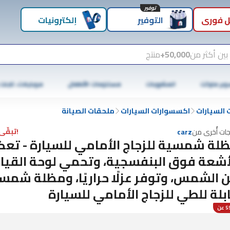
توفير
 فوري
التوفير
إلكترونيات
بين أكثر من
50,000+
منتج
وبر ماركت
المشروبات
مستلزمات الأطفال
موبايلات، تابلت
السيارات
اكسسوارات السيارات
ملحقات الصيانة
!تبقّى 3 فقط
جات أُخرى من
carz
لة شمسية للزجاج الأمامي للسيارة - ت
أشعة فوق البنفسجية، وتحمي لوحة القيا
 الشمس، وتوفر عزلًا حراريًا، ومظلة شمس
بلة للطي للزجاج الأمامي للسيارة
عن