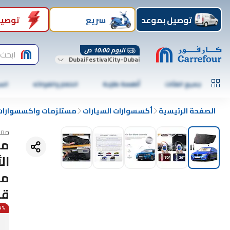
توصيل بموعد
سريع
توصيل
اليوم 10:00 ص
ابحث 
DubaiFestivalCity-Dubai
جميع الفئات
أطعمة طازجة
الخضار والفواكه
الس
الصفحة الرئيسية
أكسسوارات السيارات
مستلزمات واكسسوارات 
منت
مظ
ال
من
قا
55% 