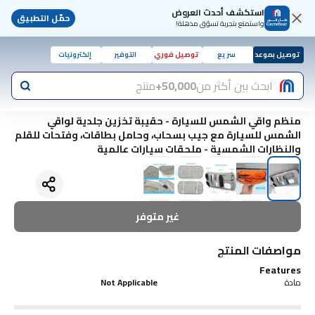
استكشف أحدث العروض
حمّل التطبيق
واستمتع بتجربة تسوّق مذهلة!
توصيل بموعد
سريع
توصيل فوري
التوفير
إلكترونيات
ابحث بين أكثر من
50,000+
منتج
منظم واقي الشمس للسيارة - حقيبة تخزين جلدية لواقي
الشمس للسيارة مع جيب بسحاب، وحامل بطاقات، وفتحات للقلم
والنظارات الشمسية - ملحقات سيارات عالمية
غير متوفر
مواصفات المنتج
Features
مادة
Not Applicable