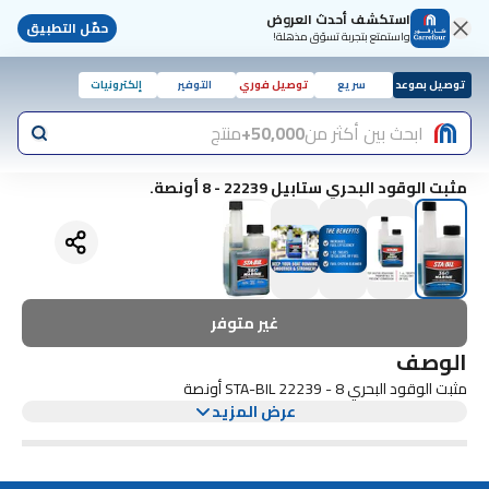
استكشف أحدث العروض
حمّل التطبيق
واستمتع بتجربة تسوّق مذهلة!
توصيل بموعد
سريع
توصيل فوري
التوفير
إلكترونيات
ابحث بين أكثر من
50,000+
منتج
مثبت الوقود البحري ستابيل 22239 - 8 أونصة.
غير متوفر
الوصف
مثبت الوقود البحري STA-BIL 22239 - 8 أونصة
عرض المزيد