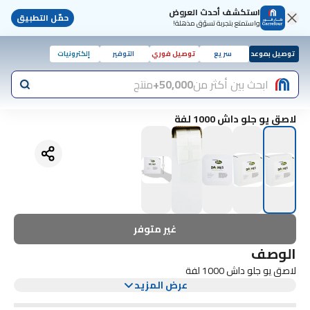
استكشف أحدث العروض
حمّل التطبيق
واستمتع بتجربة تسوّق مذهلة!
توصيل بموعد
سريع
توصيل فوري
التوفير
إلكترونيات
ابحث بين أكثر من
50,000+
منتج
لاصق يو جلو داش 1000 لفة
غير متوفر
الوصف
لاصق يو جلو داش 1000 لفة
عرض المزيد