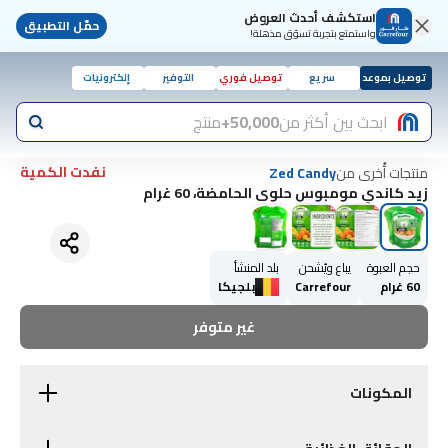
استكشف أحدث العروض
حمّل التطبيق
واستمتع بتجربة تسوّق مذهلة!
توصيل بموعد
سريع
توصيل فوري
التوفير
إلكترونيات
ابحث بين أكثر من
50,000+
منتج
نفدت الكمية
منتجات أُخرى من
Zed Candy
زيد كاندي مومبوس حلوى الحامضة، 60 غرام
حجم العبوة
يباع ويُشحن
بلد المنشأ
60 غرام
Carrefour
بلجيكا
غير متوفر
المكونات