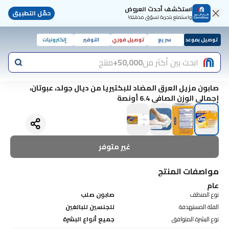
استكشف أحدث العروض
حمّل التطبيق
واستمتع بتجربة تسوّق مذهلة!
توصيل بموعد
سريع
توصيل فوري
التوفير
إلكترونيات
ابحث بين أكثر من
50,000+
منتج
صابون مزيل العرق المضاد للبكتيريا من ديال جولد، عبوتان،
إجمالي الوزن الصافي 6.4 أونصة
غير متوفر
مواصفات المنتج
عام
نوع المنظف
صابون صلب
الفئة المستهدفة
للجنسين للبالغين
نوع البشرة المتوافق
جميع أنواع البشرة