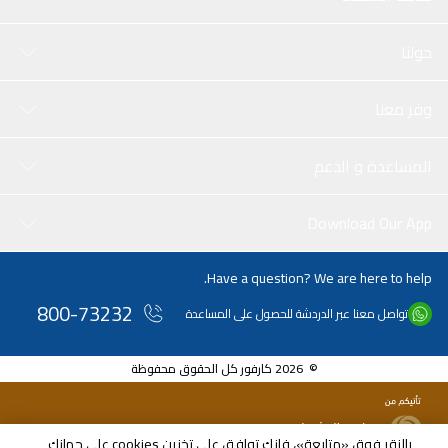
حولنا
وفر معنا
المساعدة و الدعم
Download Our App
Have a question? We are here to help.
800-73232
تواصل معنا عبر الدردشة للحصول على المساعدة
© 2026 كارفور كل الحقوق محفوظة
بالنقر فوق «متابعة»، فإنك توافق على تخزين cookies على جهازك