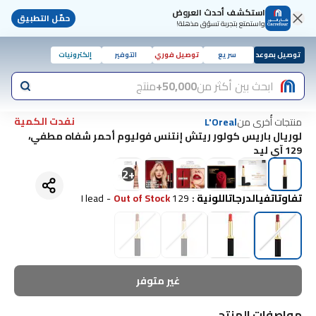
استكشف أحدث العروض
حمّل التطبيق
واستمتع بتجربة تسوّق مذهلة!
توصيل بموعد
سريع
توصيل فوري
التوفير
إلكترونيات
ابحث بين أكثر من
50,000+
منتج
نفدت الكمية
منتجات أُخرى من
L'Oreal
لوريال باريس كولور ريتش إنتنس فوليوم أحمر شفاه مطفي،
129 آي ليد
2
+
تفاوتاتفيالدرجاتاللونية
:
129 I lead
Out of Stock
-
غير متوفر
مواصفات المنتج