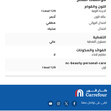
اللون والقوام
الدرجة اللونية
129 I Lead
عائلة اللون
أحمر
الشكل النهائي
مطفي
الشكل
ستيك
التغطية
مستوى التغطية
عالي
الفوائد والمكونات
مقاوم للماء
لا
nc-beauty-personal-care
لون
129 I lead
ابقى على تواصل معنا