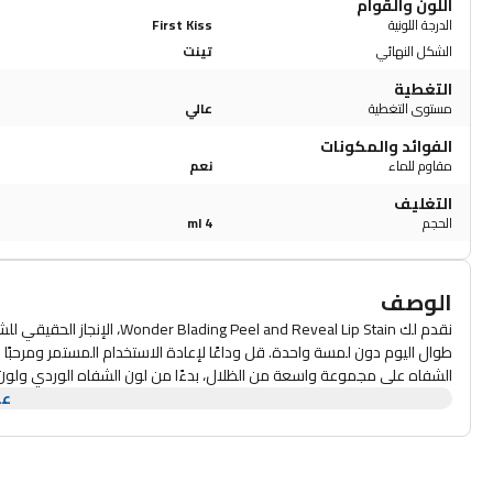
اللون والقوام
الدرجة اللونية
First Kiss
الشكل النهائي
تينت
التغطية
مستوى التغطية
عالي
الفوائد والمكونات
مقاوم للماء
نعم
التغليف
الحجم
4 ml
الوصف
نقدم لك  and Reveal Lip Stain
طوال اليوم دون لمسة واحدة. قل وداعًا لإعادة الاستخدام المستمر ومرحبًا با
الشفاه على مجموعة واسعة من الظلال، بدءًا من لون الشفاه الوردي ولون 
عر
مثالي للجميع. تم تصميم القاعدة الطبيعية المكونة من خطوتين لملون الشف
يوفر لك أقصى قدر من قوة البقاء دون تجفيف شفتيك. في ووندر بلادينج، قم
ملون الشفاه الطبيعي. تعمل تقنية الشفرات السائلة التي تنتظر الحصول على ب
شفاه مقاومة للماء وم
فوضى. تعتبر بقع الشفاه الخاصة بنا مثالية لأي شخص يبحث عن صبغة شفاه ط