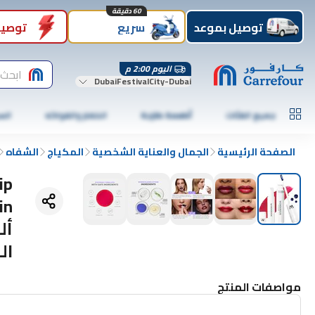
60 دقيقة
توصيل بموعد
سريع
توصيل
اليوم 2:00 م
ابحث 
DubaiFestivalCity-Dubai
جميع الفئات
أطعمة طازجة
الخضار والفواكه
الس
الصفحة الرئيسية
الجمال والعناية الشخصية
المكياج
الشفاه
ip
أل
ال
مواصفات المنتج