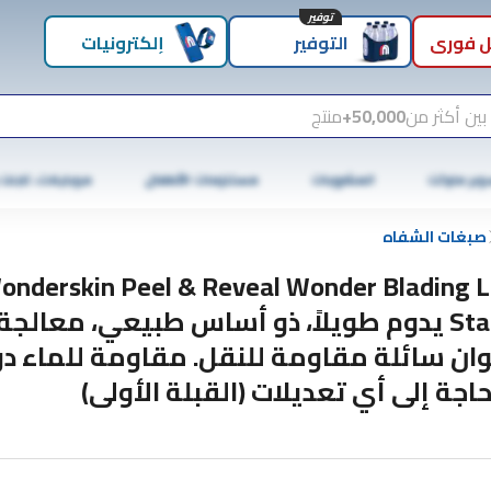
توفير
 فوري
التوفير
إلكترونيات
بين أكثر من
50,000+
منتج
وبر ماركت
المشروبات
مستلزمات الأطفال
موبايلات، تابلت
صبغات الشفاه
onderskin Peel & Reveal Wonder Blading L
Stain يدوم طويلاً، ذو أساس طبيعي، معالجة
وان سائلة مقاومة للنقل. مقاومة للماء د
حاجة إلى أي تعديلات (القبلة الأولى)