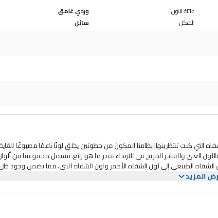
عائلة اللون
وردي غامق
الشكل
سائل
Wonder Blading Peel، الإنجاز الحقيقي للشفاه التي كنت تنتظرينها! نظامنا المكون من خطوتين يخلق لونًا ناعمًا مصبوغًا للغ
للون الغني والساحر المريح في الارتداء بقدر ما هو رائع. تشتمل مجموعتنا من ألوان
الشفاه الطبيعي إلى لون الشفاه الأحمر ولون الشفاه البني، مما يضمن وجود ظل
ض المزيد
اه الذي يدوم طويلاً لتكون مقاومة للماء ومقاومة للتحول وخالية من الكحول، م
نا بدمج أقصى قدر من اللون لأحمر الشفاه مع قوة البقاء طوال اليوم التي يتمتع
راءة اختراع على دمج الألوان والأصباغ في الطبقة العليا من الشفاه، مما يخلق صب
قاومة للنقل تدوم لمدة تصل إلى 10 ساعات. والجزء الأفضل؟ يمكنك تقشير تركيبة صبغة الشفاه الخاصة بنا بسهولة، دون ترك أي بقا
بيعية أو صبغة شفاه تدوم طويلاً لن تتزحزح أو تتلاشى أو تتقشر في الخطوط الدق