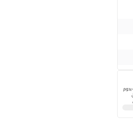
اية يدوم
ما
 بها
غة
يا أو
يقة.