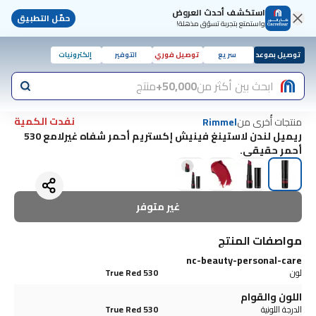
استكشف أحدث العروض
حمّل التطبيق
واستمتع بتجربة تسوّق مذهلة!
توصيل بموعد
سريع
توصيل فوري
التوفير
إلكترونيات
ابحث بين أكثر من
50,000+
منتج
نفدت الكمية
منتجات أُخرى من
Rimmel
ريميل لندن لاستينغ فينيش إكستريم أحمر شفاه غيرلامع 530
أحمر حقيقي.
غير متوفر
مواصفات المنتج
nc-beauty-personal-care
لون
530 True Red
اللون والقوام
الدرجة اللونية
530 True Red