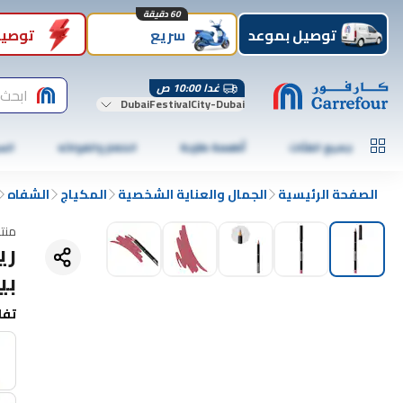
60 دقيقة
توصيل بموعد
سريع
توصيل
غدا 10:00 ص
ابحث 
DubaiFestivalCity-Dubai
جميع الفئات
أطعمة طازجة
الخضار والفواكه
الس
الصفحة الرئيسية
الجمال والعناية الشخصية
المكياج
الشفاه
منت
بي
تفا