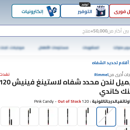
توفير
 فوري
التوفير
إلكترونيات
بين أكثر من
50,000+
منتج
وبر ماركت
المشروبات
مستلزمات الأطفال
موبايلات، تابلت
أقلام تحديد الشفاه
نفدت 
جات أُخرى من
Rimmel
ريميل لندن محدد شفاه لاستينغ فينيش 0
نك كاندي
وتاتفيالدرجاتاللونية
:
120 Pink Candy
Out of Stock
-