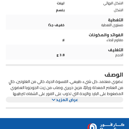
الشكل النهائي
تينت
الشكل
بلسم
التغطية
مستوى التغطية
خفيف جدًا
الفوائد والمكونات
مقاوم للماء
لا
التغليف
الحجم
3.8 g
الوصف
عضوي معتمد، كل شيء طبيعي، القسوة الحرة، خالي من الغلوتين، خالٍ
من العناصر المعدلة وراثيًا، مزيج حريري وصلب من زيت الجوجوبا العضوي
المضغوط على البارد والزبدة التي تذوب على الفور على الشفاه لترطيبها
عرض المزيد
وتغذيتها، مع طبقة مطرية من اللون الطبيعي المعزز للجمال والقابل للبناء.
مزيج منعش من زيت النعناع العطري العضوي يهدئ البشرة، بينما يعمل
حمض الهيالورونيك سريع المفعول ومكثفات نباتية طويلة الأمد على ملئ
البشرة. ضعي طبقة واحدة للحصول على لون شفاف، أو ضعي طبقة
إضافية للحصول على مظهر أكثر عتامة. خالٍ من المواد الكيميائية القاسية