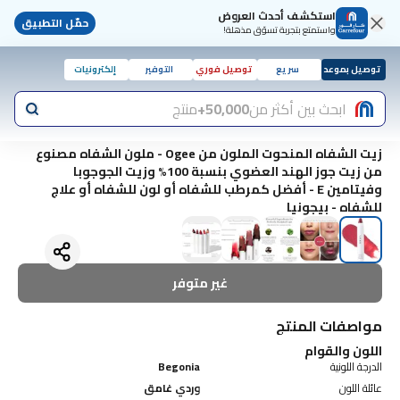
استكشف أحدث العروض
حمّل التطبيق
واستمتع بتجربة تسوّق مذهلة!
توصيل بموعد
سريع
توصيل فوري
التوفير
إلكترونيات
ابحث بين أكثر من
50,000+
منتج
زيت الشفاه المنحوت الملون من Ogee - ملون الشفاه مصنوع
من زيت جوز الهند العضوي بنسبة 100% وزيت الجوجوبا
وفيتامين E - أفضل كمرطب للشفاه أو لون للشفاه أو علاج
للشفاه - بيجونيا
غير متوفر
مواصفات المنتج
اللون والقوام
الدرجة اللونية
Begonia
عائلة اللون
وردي غامق