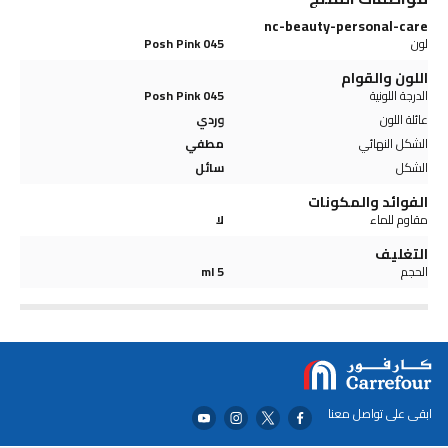
nc-beauty-personal-care
لون
045 Posh Pink
اللون والقوام
الدرجة اللونية
045 Posh Pink
عائلة اللون
وردي
الشكل النهائي
مطفي
الشكل
سائل
الفوائد والمكونات
مقاوم للماء
لا
التغليف
الحجم
5 ml
ابقى على تواصل معنا