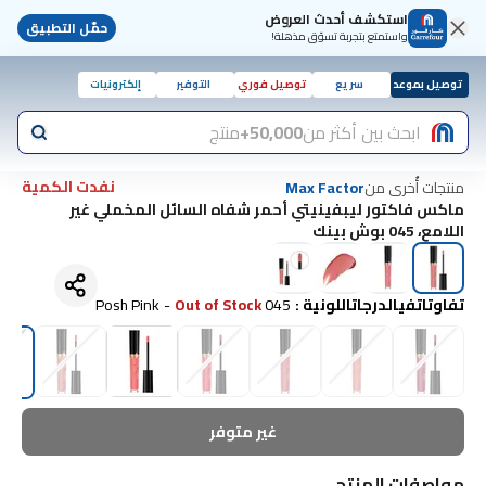
استكشف أحدث العروض
حمّل التطبيق
واستمتع بتجربة تسوّق مذهلة!
توصيل بموعد
سريع
توصيل فوري
التوفير
إلكترونيات
ابحث بين أكثر من
50,000+
منتج
نفدت الكمية
منتجات أُخرى من
Max Factor
ماكس فاكتور ليبفينيتي أحمر شفاه السائل المخملي غير
اللامع، 045 بوش بينك
تفاوتاتفيالدرجاتاللونية
:
045 Posh Pink
Out of Stock
-
غير متوفر
مواصفات المنتج