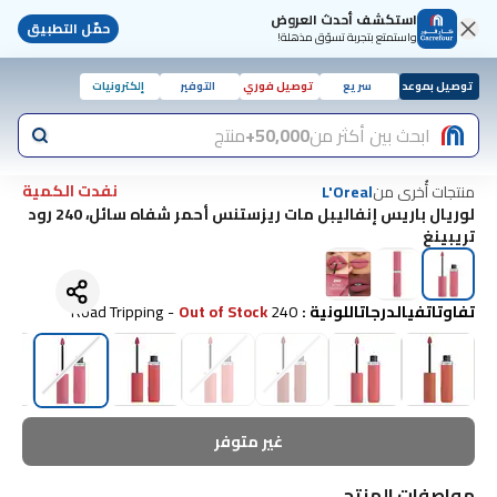
استكشف أحدث العروض
حمّل التطبيق
واستمتع بتجربة تسوّق مذهلة!
توصيل بموعد
سريع
توصيل فوري
التوفير
إلكترونيات
ابحث بين أكثر من
50,000+
منتج
نفدت الكمية
منتجات أُخرى من
L'Oreal
لوريال باريس إنفاليبل مات ريزستنس أحمر شفاه سائل، 240 رود
تريبينغ
تفاوتاتفيالدرجاتاللونية
:
240 Road Tripping
Out of Stock
-
غير متوفر
مواصفات المنتج