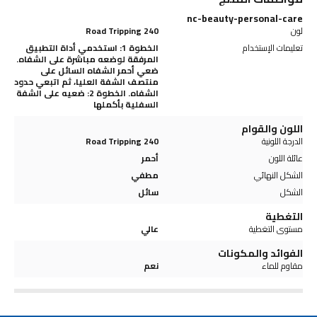
nc-beauty-personal-care
لون
240 Road Tripping
تعليمات الإستخدام
الخطوة 1: استخدمي أداة التطبيق
المرفقة لوضعه مباشرة على الشفاه.
ضعي أحمر الشفاه السائل على
منتصف الشفة العليا، ثم اتبعي حدود
الشفاه. الخطوة 2: ضعيه على الشفة
السفلية بأكملها
اللون والقوام
الدرجة اللونية
240 Road Tripping
عائلة اللون
أحمر
الشكل النهائي
مطفي
الشكل
سائل
التغطية
مستوى التغطية
عالي
الفوائد والمكونات
مقاوم للماء
نعم