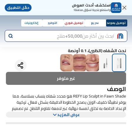
استكشف أحدث العروض
حمّل التطبيق
واستمتع بتجربة تسوّق مذهلة!
توصيل بموعد
سريع
توصيل فوري
التوفير
إلكترونيات
ابحث بين أكثر من
50,000+
منتج
نحت الشفاه (الظبي)، 0.1 أونصة
غير متوفر
الوصف
REFY Lip Sculpt in Fawn Shade هو محدد شفاه ينساب بسلاسة، مما
يوفر تطبيقًا خفيف الوزن يصحح الخطوط الدقيقة بشكل فعال. تركيبة
الإعداد الخاصة به تخلق لمسة نهائية غير لامعة تقاوم التلطخ. تم تصميم
عرض المزيد
هذا المنتج المبتكر للحفاظ على لون الشفاه الخاص بك لمدة تصل إلى 10
ساعات، ويضمن الترطيب مع الحفاظ على مظهر دائم لا تشوبه شائبة.