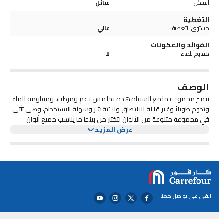
الشكل
سائل
التغطية
مستوى التغطية
عالي
الفوائد والمكونات
مقاوم للماء
لا
الوصف
تتميز مجموعة ملمع الشفاه هذه بملمس ناعم ومرطب، ومقاومة للماء
وتدوم طويلاً وغير قابلة للالتصاق ولا تتقشر وسهلة الاستخدام. وهي تأتي
في مجموعة متنوعة من الألوان لتختار من بينها ما يناسب جميع ألوان
عرض المزيد
البشرة والمناسبات والمواسم. احصلي بسهولة على مظهر شفاه مرطب
ولامع.
ابقى على تواصل معنا