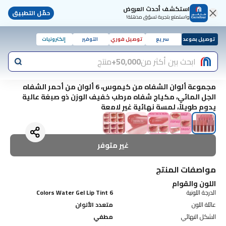
استكشف أحدث العروض
حمّل التطبيق
واستمتع بتجربة تسوّق مذهلة!
توصيل بموعد
سريع
توصيل فوري
التوفير
إلكترونيات
ابحث بين أكثر من
50,000+
منتج
مجموعة ألوان الشفاه من كيموس، 6 ألوان من أحمر الشفاه
الجل المائي، مكياج شفاه مرطب خفيف الوزن ذو صبغة عالية
يدوم طويلاً، لمسة نهائية غير لامعة
غير متوفر
مواصفات المنتج
اللون والقوام
الدرجة اللونية
6 Colors Water Gel Lip Tint
عائلة اللون
متعدد الألوان
الشكل النهائي
مطفي