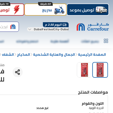
60 دقيقة
15 دقيقة
توصيل بموعد
سريع
توصيل
اليوم 2:30 م
ابحث 
DubaiFestivalCity-Dubai
جميع الفئات
أطعمة طازجة
الخضار والفواكه
الس
الصفحة الرئيسية
الجمال والعناية الشخصية
المكياج
الشفاه
منت
فل
لل
مواصفات المنتج
اللون والقوام
الدرجة اللونية
غير محدد