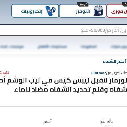
توفير
 فوري
التوفير
إلكترونيات
بين أكثر من
50,000+
منتج
وبر ماركت
المشروبات
مستلزمات الأطفال
موبايلات، تابلت
أحمر الشفاه
نفدت 
جات أُخرى من
Flormar
ورمار لافبل ليبس كيس مي ليب الوشم أح
شفاه وقلم تحديد الشفاه مضاد للماء
عائلة اللون
أحمر