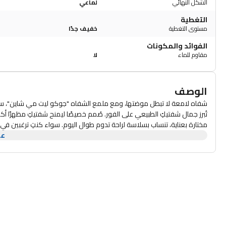
الشكل النهائي
لماعي
التغطية
مستوى التغطية
خفيف جدًا
الفوائد والمكونات
مقاوم للماء
لا
الوصف
شفاه لامعة لا تبطل موضتها، ومع ملمع الشفاه "جوكو ليت مي شاين"، ستت
تُبرز جمال شفتيكِ الطبيعي على الفور. صُمم خصيصًا ليمنح شفتيكِ مظهرًا أكث
مختارة بعناية، تنساب بسلاسة لراحة تدوم طوال اليوم. سواء كنتِ ترغبين في
عر