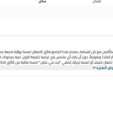
الشكل
سائل
ألقين مع كل ابتسامة. يمنحكِ هذا الملمع فائق اللمعان لمسة نهائية لامعة م
ر امتلاءً ونعومةً، دون أن يترك أي ملمس لزج. تركيبة خفيفة الوزن، غنية بمكونات 
 لمعان خفيف أو لمسة جريئة، يُضفي "ليت مي شاين" لمسة مثالية من التألق الخالد
ض المزيد