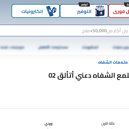
توفير
 فوري
التوفير
إلكترونيات
بين أكثر من
50,000+
منتج
وبر ماركت
المشروبات
مستلزمات الأطفال
موبايلات، تابلت
ملمعات الشفاه
مع الشفاه دعني أتألق 02
عائلة اللون
وردي