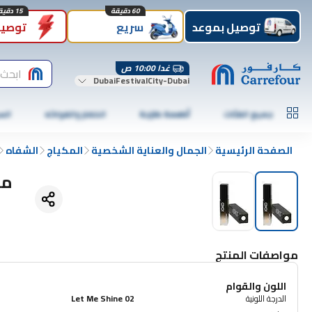
60 دقيقة
15 دقيقة
توصيل بموعد
سريع
توصيل
غدا 10:00 ص
ابحث 
DubaiFestivalCity-Dubai
جميع الفئات
أطعمة طازجة
الخضار والفواكه
الس
الصفحة الرئيسية
الجمال والعناية الشخصية
المكياج
الشفاه
مل
مواصفات المنتج
اللون والقوام
الدرجة اللونية
Let Me Shine 02