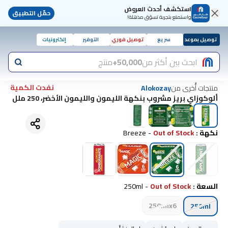
استكشف أحدث العروض
حمّل التطبيق
واستمتع بتجربة تسوّق مذهلة!
توصيل بموعد
سريع
توصيل فوري
التوفير
إلكترونيات
ابحث بين أكثر من
50,000+
منتج
نفدت الكمية
منتجات أُخرى من
Alokozay
ألوكوزاي بريز مشروب بنكهة الليمون والليمون الأخضر، 250 ملل
نكهة
:
Out of Stock
-
Breeze
السعة
:
Out of Stock
-
250ml
250mlx6
250ml