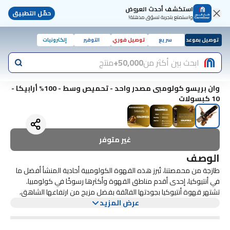
استكشف أحدث العروض
حمّل التطبيق
واستمتع بتجربة تسوّق مذهلة!
توصيل بموعد
سريع
توصيل فوري
التوفير
إلكترونيات
ابحث بين أكثر من
50,000+
منتج
وان بريسو كولومبى مصدر واحد - تحميص وسط - 100% أرابيكا -
10 كبسولات
غير متوفر
الوصف
طازجة من محمصتنا، تُبرز هذه القهوة الكولومبية أحادية المنشأ أفضل ما
في أنتيوكيا، إحدى أقدم مناطق القهوة وأكثرها رسوخًا في كولومبيا.
تشتهر قهوة أنتيوكيا بجودتها الفائقة بفضل مزيج من ارتفاعها الشاهق،
عرض المزيد
وتربتها الخصبة، ومناخها البارد والدافئ، وخبرة أجيال عديدة من مزارعي
القهوة. الشدة: وسط تحميص : وسط 10 كبسولات ألومنيوم متوافقة مع
ماكينات القهوة نسبريسو* و وان بريسو