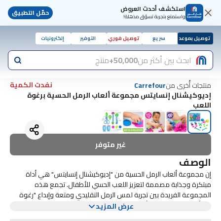
استكشف أحدث العروض
حمّل التطبيق
واستمتع بتجربة تسوّق مذهلة!
توصيل بموعد
سريع
توصيل فوري
التوفير
إلكترونيات
ابحث بين أكثر من
50,000+
منتج
نفدت الكمية
منتجات أُخرى من
Carrefour
إديوكيشنال إنسايتس مجموعة ألعاب الرمل الحسية برغوة
اللعب
غير متوفر
الوصف
إن مجموعة ألعاب الرمل الحسية من "إديوكيشنال إنسايتس" هي أداة
مبتكرة وجذابة مصممة لتعزيز اللعب الحسي للأطفال. تجمع هذه
المجموعة الفريدة بين تجربة لمس الرمل التقليدي ومتعة وإبداع "رغوة
من أبرز ميزات مجموعة ألعاب الرمل الحسية "رغوة اللعب" تعدد
اللعب"، مما يسمح للأطفال بالتشكيل والإبداع دون فوضى اللعب الرملي.
عرض المزيد
إستخداماتها. يمكن للأطفال إستخدام الرمل في مجموعة متنوعة من
تركيبتها غير السامة وخفيفة الوزن تضمن للأطفال الاستمتاع بساعات من