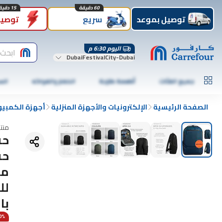
60 دقيقة
15 دقيقة
توصيل بموعد
سريع
توصيل
اليوم 6:30 م
ابحث 
DubaiFestivalCity-Dubai
جميع الفئات
أطعمة طازجة
الخضار والفواكه
الس
الصفحة الرئيسية
الإلكترونيات والأجهزة المنزلية
أجهزة الكمبيو
منت
حق
مص
لل
با
50% 