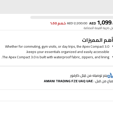
1,099
.
AED
2,200.00
AED
خصم 50%
 ضريبة القيمة المضافة
هم المميزات
Whether for commuting, gym visits, or day trips, the Apex Compact 3.0
keeps your essentials organized and easily accessible.
The Apex Compact 3.0 is built with waterproof fabric, zippers, and lining.
Designed for optimal comfort, this backpack features a breathable back
panel and ergonomic padded shoulder straps.
pex Compact 3.0 is constructed from lightweight, durable, and waterproof
يتم توصيله من قِبَل كارفور
fabric created from recycled plastic bottles.
باع من قبل : 
AMANI TRADING FZE UAQ UAE
We take pride in our work. That's why everything we make comes with a
five-year guarantee. If you find a manufacturing fault, we'll repair it.