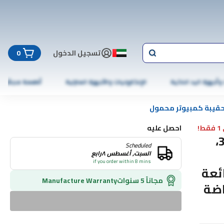
تسجيل الدخول
0
 وأجهزة اليد الذكية
الإلكترونيات والأجهزة المنزلية
أطعمة مجمّدة
قيبة كمبيوتر محمول
!
احصل عليه
حقيبة ظهر مضغوطة من تروبادور أبيكس 3.0،
Scheduled
السبت, أغسطس ٨رابع
if you order within 8 mins
ئعة
مجاناً 5 سنوات
Manufacture Warranty
اضة