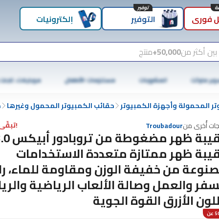
توفير
 فوري
التوفير
إلكترونيات
بين أكثر من
50,000+
منتج
وبر ماركت
المشروبات
مستلزمات الأطفال
موبايلات، تابلت
تر المحمولة وأجهزة الكمبيوتر
حقائب الكمبيوتر المحمول وغيرها
ح
!تبقّى 1 فقط
جات أُخرى من
Troubadour
يبة ظهر ممتازة متعددة الاستخدامات
نوعة من خفيفة الوزن ومقاومة للماء، را
سفر والعمل وصالة الألعاب الرياضية والري
للون الأزرق القوة الجوية
عن