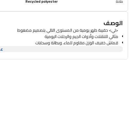
مادة
Recycled polyester
الوصف
<لي> حقيبة ظهر يومية من المستوى التالي بتصميم مضغوط
مثالي للتنقلات وأدوات الجيم والرحلات اليومية
قماش خفيف الوزن مقاوم للماء، وبطانة وسحابات
عر
جيب بسحاب على حزام الكتف لسهولة الوصول الآمن إلى الهاتف وجواز الس
قسم منفصل مزود بسحاب ومبطن لأساسيات العمل، بما في ذلك جهاز MacBook مقاس 16 بوصة/كمبيوتر شخصي مقاس 15 بوصة
جيوب داخلية متعددة لسهولة التنظيم
جيب خارجي بسحاب وحاملين كبيرين للزجاجات
يحتوي الجيب الأمامي للأشياء الثمينة على المفاتيح وAirTag
لوحة خلفية مسامية وأشرطة كتف مبطنة مريحة لتوفير الراحة
مقبض إمساك ثلاثي الطبقات لمزيد من الراحة
ينزلق غلاف الأمتعة فوق مقبض الحقيبة
علامة تجارية معدنية مُشكَّلة وسحّابات من المعدن المُعاد تدويره