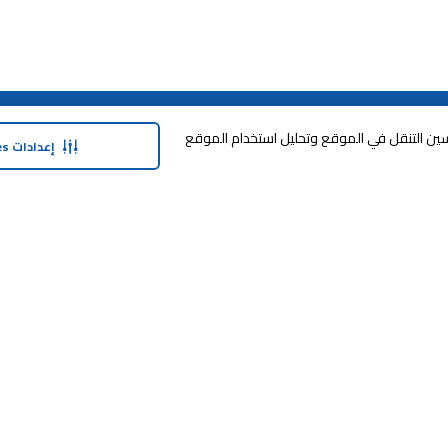
حولنا
وفر معنا
وافق على تخزين cookies على جهازك لتحسين التنقل في الموقع وتحليل استخدام الموقع
إعدادات Cookies
نبذة عن ماجد الفطيم
خدمة الضمان المم
نبذة عن كارفور
خطة الدفع المرنة
حول ماجد الفطيم كارفور و المجتمع ماركات
مكافآت SHARE
كارفور
العلامات التجارية
بيع معنا
الأخبار والبيانات الصحفية
طرق التسوّق
أعلن معنا