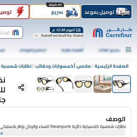
60 دقيقة
توصيل بموعد
سريع
توصيل
اليوم 12:30 م
ابحث 
DubaiFestivalCity-Dubai
جميع الفئات
أطعمة طازجة
الخضار والفواكه
الس
الصفحة الرئيسية
ملابس، أكسسوارات وحقائب
نظارات شمسية
لل
جلد
الوصف
نظارات شمسية كلاسيكية دائرية Steampunk للنساء والرجال بإطار بلاستيكي خفيف مع ملابس جلدية B2532
عر