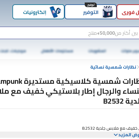
توفير
 فوري
التوفير
إلكترونيات
بين أكثر من
50,000+
منتج
وبر ماركت
المشروبات
مستلزمات الأطفال
موبايلات، تابلت
نظارات شمسية نسائية
نظارات شمسية كلاسيكية مس
نساء والرجال إطار بلاستيكي خفيف مع مل
ية B2532
ض المزيد