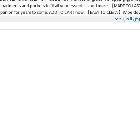
partments and pockets to fit all your essentials and more. 【MADE TO LAST】
panion for years to come. ADD TO CART now. 【EASY TO CLEAN】Wipe down t
ض المزيد
ECO-FRIENDLY: Say goodbye to single-use plastic bags and hello to a mor
liking for comfortable carrying all day long. 【SATISFACTION GUA