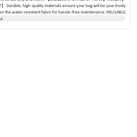
 Durable, high-quality materials ensure your bag will be your trusty
he water-resistant fabric for hassle-free maintenance. REUSABLE
عر
e sustainable option. 【ADJUSTABLE STRAP】 Customize the fit to your
RANTEED】 Love it or get your money back. Order now with confidence.