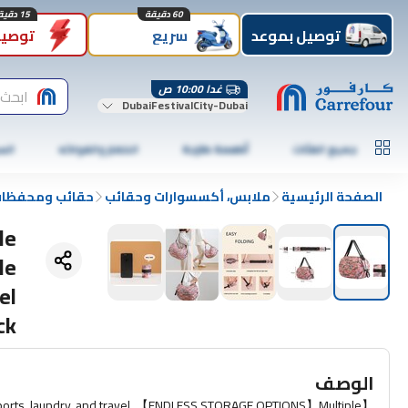
60 دقيقة
15 دقيقة
توصيل بموعد
سريع
توصيل
غدا 10:00 ص
ابحث 
DubaiFestivalCity-Dubai
جميع الفئات
أطعمة طازجة
الخضار والفواكه
الس
الصفحة الرئيسية
ملابس، أكسسوارات وحقائب
حقائب ومحفظا
le
le
el
ck
الوصف
ports, laundry, and travel. 【ENDLESS STORAGE OPTIONS】Multiple