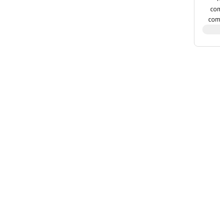
com
com
AND 