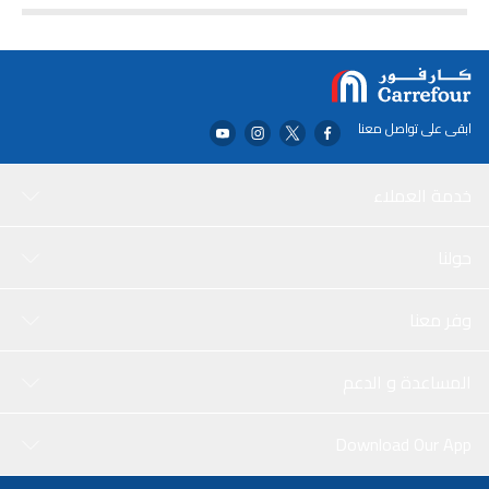
school, travel etc. 【SIZE】 Extra large utility main pocket,external
pocket design. 43cm (H) x 37cm (L) x 14cm (W). Handle length: 25cm.
Note: due to different measurement methods, the error is within 1-
3cm. 【WASHING INSTRUCTIONS】 Hand wash 【Worry Free
Service】 After-sales service will answer all your queries patiently.
ابقى على تواصل معنا
خدمة العملاء
حولنا
وفر معنا
المساعدة و الدعم
Download Our App