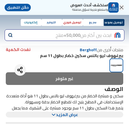
استكشف أحدث العروض
حمّل التطبيق
واستمتع بتجربة تسوّق مذهلة!
توصيل بموعد
سريع
توصيل فوري
التوفير
إلكترونيات
ابحث بين أكثر من
50,000+
منتج
نفدت الكمية
منتجات أُخرى من
Berghoff
بيرغهوف ليو بالنس سكين خضار بطول 11 سم
غير متوفر
الوصف
سكين و مبشرة الخضار من بيرغهوف ليو بالنس بطول 11 هو أداة متعددة
الإستخدامات في المطبخ يتيح لك تقطيع الخضار بدقة وبسهولة.
يتميز هذا السكين بطول 11 سم بوجود مبشرة على الشفرة، مما يجعل
من السهل إضافة نكهة حمضية لأطباقك.
عرض المزيد
بفضل مقبضه الإنسيابي والوزن المتوازن، يقدم سكين الخضار هذا قطعًا
مريحة ومتحكمة، مما يجعله لا غنى عنه لأي طاهٍ منزلي.